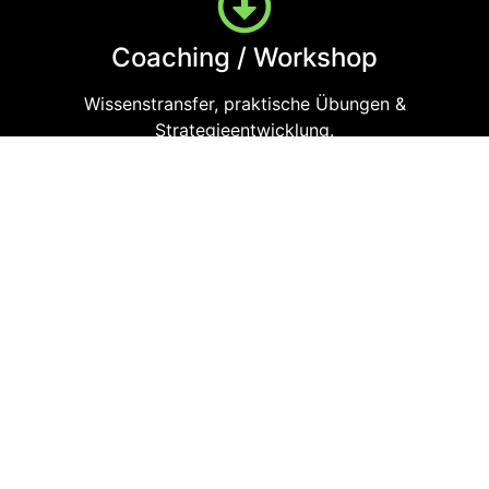
Coaching / Workshop
Wissenstransfer, praktische Übungen &
Strategieentwicklung.
Nachbereitung & Feedback
Zusammenfassung, Handlungsempfehlungen, auf
Wunsch Follow-up-Termin.
So entsteht kein Frontalunterricht, sondern ein
echter Dialog – praxisnah, modern und motivierend.